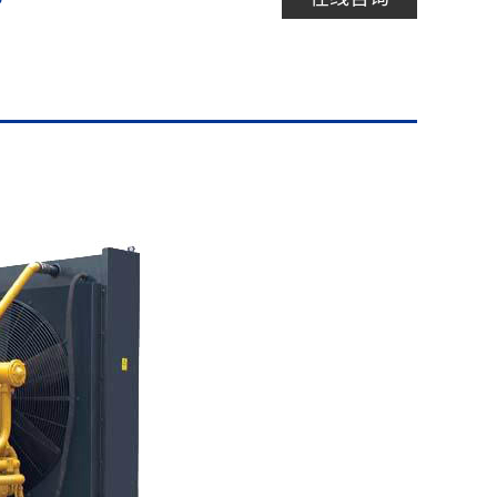
电 话：1519
地 址： 