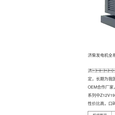
济柴发电机全
济
定，长期为我
OEM合作厂家
系列中Z12
性价比高，口
机
组型号