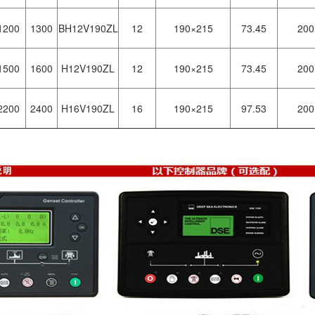
1200
1300
BH12V190ZL
12
190×215
73.45
200
1500
1600
H12V190ZL
12
190×215
73.45
200
2200
2400
H16V190ZL
16
190×215
97.53
200