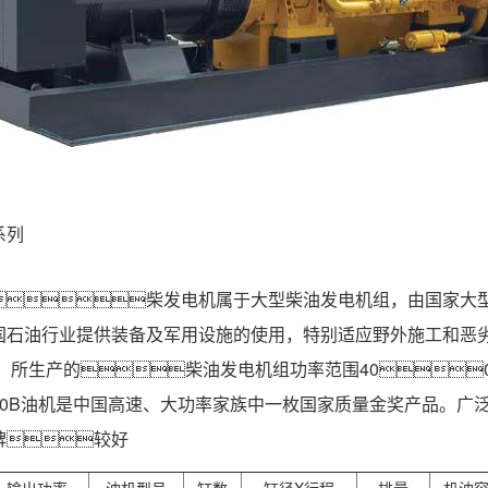
系列
柴发电机属于大型柴油发电机组，由国家大
国石油行业提供装备及军用设施的使用，
特别适应野外施工和恶
，所生产的柴油发电机组功率范围400-
V190B油机是中国高速、大功率家族中一枚国家质量金奖产品。
碑较好
输出功率
油机型号
缸数
缸径X
行程
排量
机油