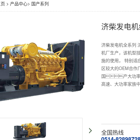
主页
>
产品中心
>
国产系列
济柴发电机
济柴发电机全系列 
机厂生产，该机型
施的使用， 特别适
区较大的OEM合作厂
国产大功率柴
高速、大功率家族
全国热线
0514-8289872