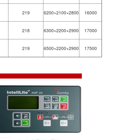
219
6200×2100×2800
16000
218
6300×2200×2900
17000
219
6500×2200×2900
17500