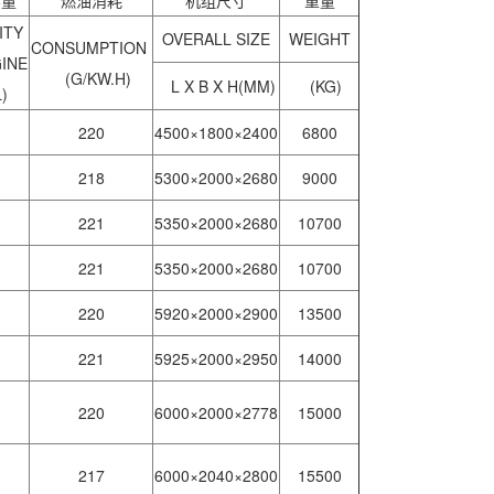
ITY
OVERALL SIZE
WEIGHT
CONSUMPTION
INE
(G/KW.H)
L X B X H(MM)
(KG)
L)
220
4500×1800×2400
6800
218
5300×2000×2680
9000
221
5350×2000×2680
10700
221
5350×2000×2680
10700
220
5920×2000×2900
13500
221
5925×2000×2950
14000
220
6000×2000×2778
15000
217
6000×2040×2800
15500