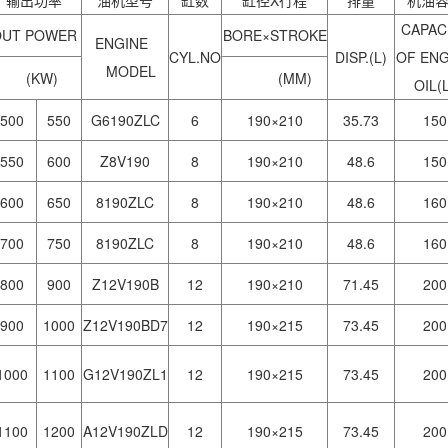
CAPAC
OUT POWER
BORE×STROKE
ENGINE
CYL.NO
DISP.(L)
OF ENG
MODEL
(KW)
(MM)
OIL(
500
550
G6190ZLC
6
190×210
35.73
150
550
600
Z8V190
8
190×210
48.6
150
600
650
8190ZLC
8
190×210
48.6
160
700
750
8190ZLC
8
190×210
48.6
160
800
900
Z12V190B
12
190×210
71.45
200
900
1000
Z12V190BD7
12
190×215
73.45
200
1000
1100
G12V190ZL1
12
190×215
73.45
200
1100
1200
A12V190ZLD
12
190×215
73.45
200