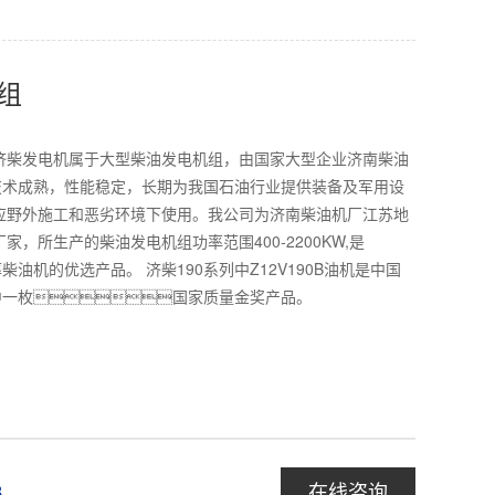
组
济柴发电机属于大型柴油发电机组，由国家大型企业济南柴油
技术成熟，性能稳定，长期为我国石油行业提供装备及军用设
应野外施工和恶劣环境下使用。我公司为济南柴油机厂江苏地
家，所生产的柴油发电机组功率范围400-2200KW,是
油机的优选产品。 济柴190系列中Z12V190B油机是中国
中一枚国家质量金奖产品。
在线咨询
8