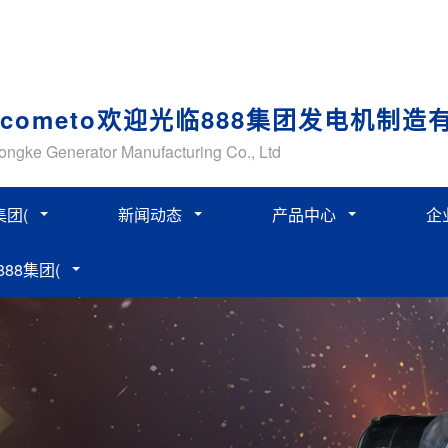
lcometo欢迎光临888集团发电机制造
ngke Generator Manufacturing Co., Ltd
集团(
新闻动态
产品中心
企
888集团(