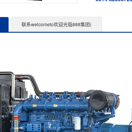
联系welcometo欢迎光临888集团(