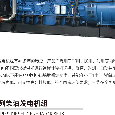
发电机组有40多年的历史，产品广泛用于军用、民用、船用等领
不同需求提供能进行远程计算机遥控、群控、遥测、自动并
00M以下能输出铭牌额定功率，并能在小于1小时内输出
小噪声低、可靠性高；
排放低，符合国家环保要求；
玉柴在全国