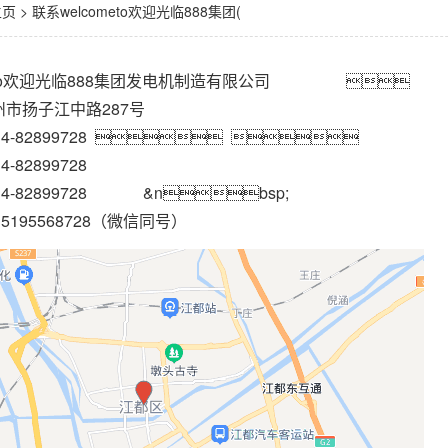
主页
>
联系welcometo欢迎光临888集团(
cometo欢迎光临888集团发电机制造有限公司 
市扬子江中路287号
0514-82899728  
82899728
0514-82899728 &nbs
5195568728（微信同号）