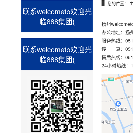
您的位置：
联系welcometo欢迎光
临888集团(
扬州wel
办公地址：扬州
服务热线：
联系welcometo欢迎光
传 真：0514-
售后热线：
临888集团(
24小时热线：1