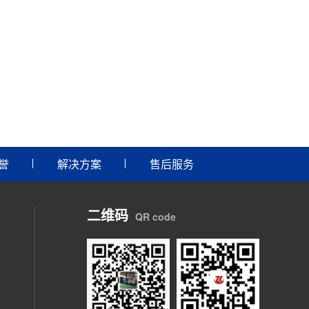
誉
解决方案
售后服务
二维码
QR code